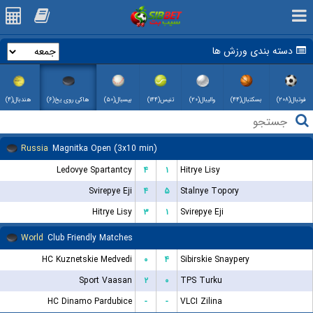
دسته بندی ورزش ها
فوتبال(۲۰۸)
بسکتبال(۴۴)
والیبال(۲۰)
تنیس(۱۴۴)
بیسبال(۵۰)
هاکی روی یخ(۶)
هندبال(۴)
Russia
Magnitka Open (3x10 min)
Ledovye Spartantcy
۴
۱
Hitrye Lisy
Svirepye Eji
۴
۵
Stalnye Topory
Hitrye Lisy
۳
۱
Svirepye Eji
World
Club Friendly Matches
HC Kuznetskie Medvedi
۰
۴
Sibirskie Snaypery
Sport Vaasan
۲
۰
TPS Turku
HC Dinamo Pardubice
-
-
VLCI Zilina