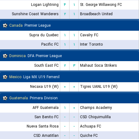
Logan Lightning
۴
۱
St. George Willawong FC
Sunshine Coast Wanderers
۲
۱
Broadbeach United
Canada
Premier League
Supra du Quebec
۱
۱
Cavalry FC
Pacific FC
۱
۱
Inter Toronto
Dominica
DFA Premier League
South East FC
۲
۳
Mahaut Soca Strikers
Mexico
Liga MX U19 Femenil
Necaxa U19 (W)
۰
۰
Tigres UANL U19 (W)
Guatemala
Primera Division
AFF Guatemala
۱
۰
Champs Academy
San Benito FC
-
-
CSD Chiquimulilla
Nueva Santa Rosa
-
-
Achuapa FC
CSD Amatitlan
-
-
Quiche FC