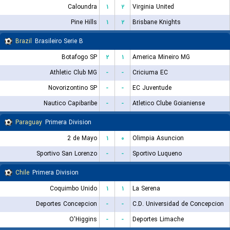
Caloundra
۱
۲
Virginia United
Pine Hills
۱
۲
Brisbane Knights
Brazil
Brasileiro Serie B
Botafogo SP
۲
۱
America Mineiro MG
Athletic Club MG
-
-
Criciuma EC
Novorizontino SP
-
-
EC Juventude
Nautico Capibaribe
-
-
Atletico Clube Goianiense
Paraguay
Primera Division
2 de Mayo
۱
۰
Olimpia Asuncion
Sportivo San Lorenzo
-
-
Sportivo Luqueno
Chile
Primera Division
Coquimbo Unido
۱
۱
La Serena
Deportes Concepcion
-
-
C.D. Universidad de Concepcion
O'Higgins
-
-
Deportes Limache