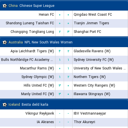
China
Chinese Super League
Henan FC
۰
۰
Qingdao West Coast FC
Shandong Luneng Taishan FC
۰
۰
Tianjin Jinmen Tigers
Chongqing Tongliang Long
۲
۳
Shanghai Port FC
Australia
NPL New South Wales Women
Apia Leichhardt Tigers (W)
۴
۲
Gladesville Ravens (W)
Bulls Northbridge FC Academy (W)
۱
۱
Sydney University FC (W)
Macarthur Rams (W)
۰
۱
University of New South Wales (W)
Sydney Olympic (W)
۱
۲
Northern Tigers (W)
Hills United FC (W)
۳
۰
Western City Rangers (W)
Manly United FC (W)
۳
۰
Illawarra Stingrays (W)
Iceland
Besta deild karla
Vikingur Reykjavik
-
-
IBV Vestmannaeyjar
IA Akranes
-
-
Thor Akureyri