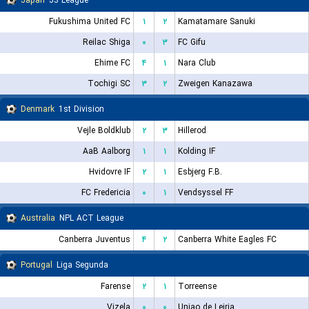
Japan
J3 League
Fukushima United FC
۱
۲
Kamatamare Sanuki
Reilac Shiga
۰
۳
FC Gifu
Ehime FC
۴
۱
Nara Club
Tochigi SC
۳
۲
Zweigen Kanazawa
Denmark
1st Division
Vejle Boldklub
۲
۳
Hillerod
AaB Aalborg
۱
۱
Kolding IF
Hvidovre IF
۲
۱
Esbjerg F.B.
FC Fredericia
۰
۱
Vendsyssel FF
Australia
NPL ACT League
Canberra Juventus
۴
۲
Canberra White Eagles FC
Portugal
Liga Segunda
Farense
۲
۱
Torreense
Vizela
۰
۰
Uniao de Leiria