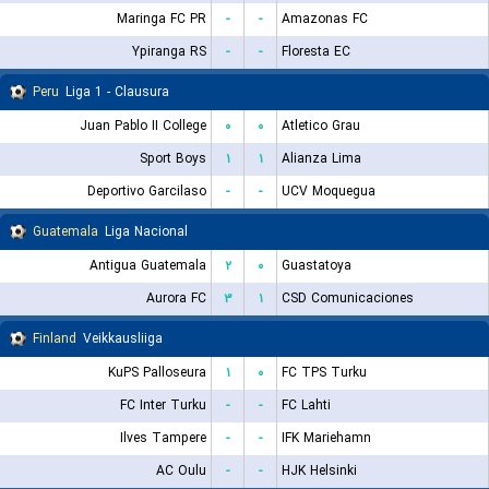
Maringa FC PR
-
-
Amazonas FC
Ypiranga RS
-
-
Floresta EC
Peru
Liga 1 - Clausura
Juan Pablo II College
۰
۰
Atletico Grau
Sport Boys
۱
۱
Alianza Lima
Deportivo Garcilaso
-
-
UCV Moquegua
Guatemala
Liga Nacional
Antigua Guatemala
۲
۰
Guastatoya
Aurora FC
۳
۱
CSD Comunicaciones
Finland
Veikkausliiga
KuPS Palloseura
۱
۰
FC TPS Turku
FC Inter Turku
-
-
FC Lahti
Ilves Tampere
-
-
IFK Mariehamn
AC Oulu
-
-
HJK Helsinki