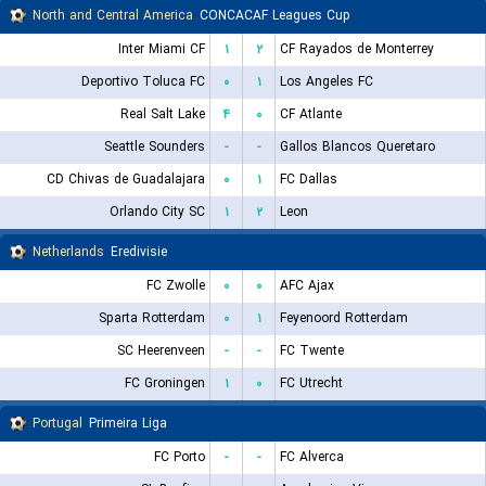
North and Central America
CONCACAF Leagues Cup
Inter Miami CF
۱
۲
CF Rayados de Monterrey
Deportivo Toluca FC
۰
۱
Los Angeles FC
Real Salt Lake
۴
۰
CF Atlante
Seattle Sounders
-
-
Gallos Blancos Queretaro
CD Chivas de Guadalajara
۰
۱
FC Dallas
Orlando City SC
۱
۲
Leon
Netherlands
Eredivisie
FC Zwolle
۰
۰
AFC Ajax
Sparta Rotterdam
۰
۱
Feyenoord Rotterdam
SC Heerenveen
-
-
FC Twente
FC Groningen
۱
۰
FC Utrecht
Portugal
Primeira Liga
FC Porto
-
-
FC Alverca