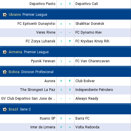
Deportivo Pasto
۰
۲
Deportivo Cali
Ukraine
Premier League
FC Epitsentr Dunayivtsi
۰
۰
Shakhtar Donetsk
Veres Rivne
-
-
FC Dynamo Kiev
FC Zorya Luhansk
۱
۳
FC Kryvbas Kriviy Rih
Armenia
Premier League
Pyunik Yerevan
۱
۰
FC Van Charencavan
Bolivia
Division Profesional
Aurora
۲
۴
Club Bolivar
The Strongest La Paz
۱
۲
Independiente Petrolero
GV Club Deportivo San Jose de Oruro
-
-
Always Ready
Brazil
Serie C
Ituano SP
۲
۰
Barra FC
Inter de Limeira
۲
۰
Volta Redonda