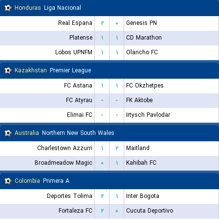
Honduras
Liga Nacional
Real Espana
۲
۰
Genesis PN
Platense
۱
۱
CD Marathon
Lobos UPNFM
۱
۱
Olancho FC
Kazakhstan
Premier League
FC Astana
۱
۱
FC Okzhetpes
FC Atyrau
-
-
FK Aktobe
Elimai FC
-
-
Irtysch Pavlodar
Australia
Northern New South Wales
Charlestown Azzurri
۱
۲
Maitland
Broadmeadow Magic
۰
۱
Kahibah FC
Colombia
Primera A
Deportes Tolima
۲
۱
Inter Bogota
Fortaleza FC
۲
۰
Cucuta Deportivo