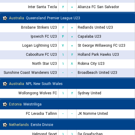
Inter Santa Tecla
۲
۰
Alianza FC San Salvador
Australia
Queensland Premier League U23
Brisbane Strikers U23
۲
۰
Redlands United U23
Ipswich FC U23
۴
۰
Capalaba U23
Logan Lightning U23
۷
۰
St George Willawong FC U23
Caboolture FC U23
۱
۲
Holland Park Hawks U23
North Star U23
۱
۸
Robina City U23
Sunshine Coast Wanderers U23
-
-
Broadbeach United U23
Australia
NPL New South Wales
Wollongong Wolves FC
۱
۲
Sydney United
Estonia
Meistriliiga
FC Levadia Tallinn
-
-
JK Nomme United
Netherlands
Eerste Divisie
Helmond Sport
۱
۱
De Graafschap