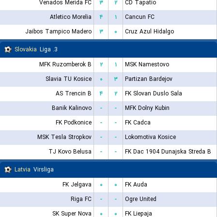
Venados Merida FC
۳
۲
CD Tapatio
Atletico Morelia
۴
۱
Cancun FC
Jaibos Tampico Madero
۳
۰
Cruz Azul Hidalgo
Slovakia
3. Liga
MFK Ruzomberok B
۲
۱
MSK Namestovo
Slavia TU Kosice
۰
۳
Partizan Bardejov
AS Trencin B
۴
۲
FK Slovan Duslo Sala
Banik Kalinovo
-
-
MFK Dolny Kubin
FK Podkonice
-
-
FK Cadca
MSK Tesla Stropkov
-
-
Lokomotiva Kosice
TJ Kovo Belusa
-
-
FK Dac 1904 Dunajska Streda B
Latvia
Virsliga
FK Jelgava
۰
۰
FK Auda
Riga FC
-
-
Ogre United
SK Super Nova
۰
۰
FK Liepaja