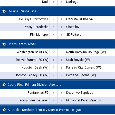
Nadi
۳
۲
Nadroga
Ukraine
Persha Liga
Polissya Zhytomyr II
۰
۱
FC Metalist Kharkiv
Probiy Gorodenka
۱
۱
Chernihiv
FSK Mariupol
۰
۲
SK Poltava
United States
NWSL
Washington Spirit (W)
۳
۴
North Carolina Courage (W)
Denver Summit FC (W)
۲
۱
Utah Royals (W)
Houston Dash (W)
۱
۱
Kansas City Current (W)
Boston Legacy FC (W)
-
-
Portland Thorns (W)
Costa Rica
Primera Division Apertura
Puntarenas FC
۰
۲
Deportivo Saprissa
Escorpiones de Belen
۰
۰
Municipal Perez Zeledon
Australia
Northern Territory Darwin Premier League