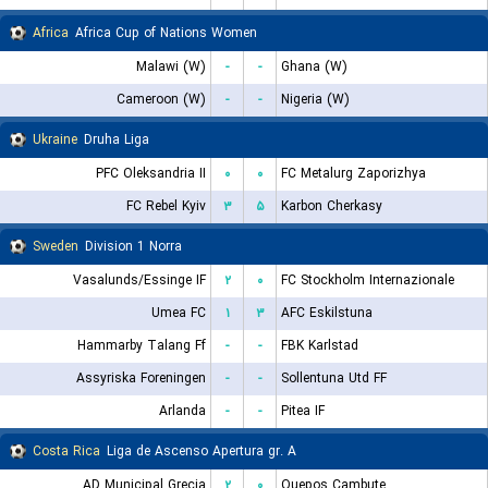
Africa
Africa Cup of Nations Women
Malawi (W)
-
-
Ghana (W)
Cameroon (W)
-
-
Nigeria (W)
Ukraine
Druha Liga
PFC Oleksandria II
۰
۰
FC Metalurg Zaporizhya
FC Rebel Kyiv
۳
۵
Karbon Cherkasy
Sweden
Division 1 Norra
Vasalunds/Essinge IF
۲
۰
FC Stockholm Internazionale
Umea FC
۱
۳
AFC Eskilstuna
Hammarby Talang Ff
-
-
FBK Karlstad
Assyriska Foreningen
-
-
Sollentuna Utd FF
Arlanda
-
-
Pitea IF
Costa Rica
Liga de Ascenso Apertura gr. A
AD Municipal Grecia
۲
۰
Quepos Cambute