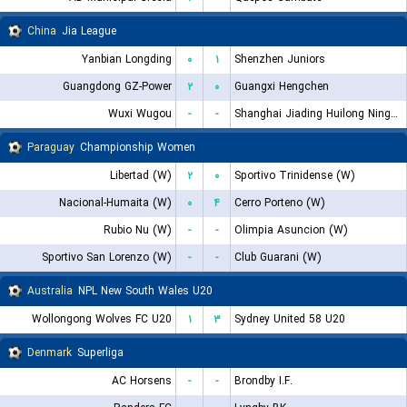
China
Jia League
Yanbian Longding
۰
۱
Shenzhen Juniors
Guangdong GZ-Power
۲
۰
Guangxi Hengchen
Wuxi Wugou
-
-
Shanghai Jiading Huilong Ningbo Professional FC
Paraguay
Championship Women
Libertad (W)
۲
۰
Sportivo Trinidense (W)
Nacional-Humaita (W)
۰
۴
Cerro Porteno (W)
Rubio Nu (W)
-
-
Olimpia Asuncion (W)
Sportivo San Lorenzo (W)
-
-
Club Guarani (W)
Australia
NPL New South Wales U20
Wollongong Wolves FC U20
۱
۳
Sydney United 58 U20
Denmark
Superliga
AC Horsens
-
-
Brondby I.F.