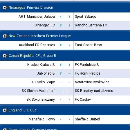
Nicaragua
Primera Division
ART Municipal Jalapa
۰
۱
Sport Sebaco
Diriangen FC
۲
۱
Rancho Santana FC
New Zealand
Northern Premier League
Auckland FC Reserves
۲
۰
East Coast Bays
Czech Republic
CFL, Group B
Hradec Kralove B
۲
۱
FK Pardubice B
Jablonec B
۲
۰
FK Horni Redice
TJ Sokol Zapy
-
-
Neratovice Byskovice
SK Slovan Varnsdorf
-
-
SK Benatky nad Jizerou
SK Sokol Brozany
-
-
FK Caslav
England
EFL Cup
Mansfield Town
-
-
Sheffield United