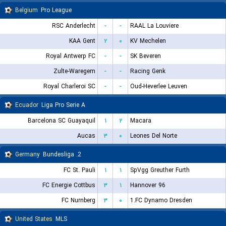
Belgium
Pro League
RSC Anderlecht
-
-
RAAL La Louviere
KAA Gent
۲
۰
KV Mechelen
Royal Antwerp FC
-
-
SK Beveren
Zulte-Waregem
-
-
Racing Genk
Royal Charleroi SC
-
-
Oud-Heverlee Leuven
Ecuador
Liga Pro Serie A
Barcelona SC Guayaquil
۱
۲
Macara
Aucas
۳
۰
Leones Del Norte
Germany
2. Bundesliga
FC St. Pauli
۱
۱
SpVgg Greuther Furth
FC Energie Cottbus
۳
۱
Hannover 96
FC Nurnberg
۳
۰
1.FC Dynamo Dresden
United States
MLS