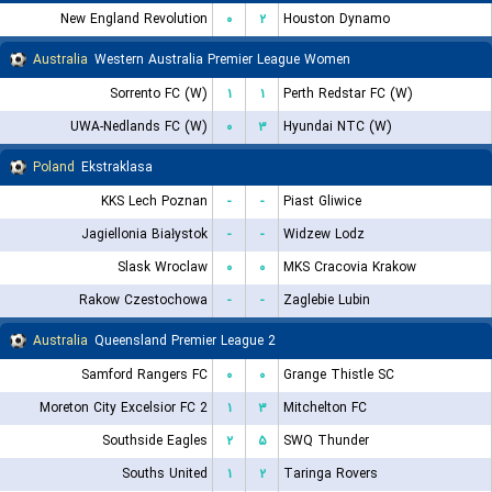
New England Revolution
۰
۲
Houston Dynamo
Australia
Western Australia Premier League Women
Sorrento FC (W)
۱
۱
Perth Redstar FC (W)
UWA-Nedlands FC (W)
۰
۳
Hyundai NTC (W)
Poland
Ekstraklasa
KKS Lech Poznan
-
-
Piast Gliwice
Jagiellonia Białystok
-
-
Widzew Lodz
Slask Wroclaw
۰
۰
MKS Cracovia Krakow
Rakow Czestochowa
-
-
Zaglebie Lubin
Australia
Queensland Premier League 2
Samford Rangers FC
۰
۰
Grange Thistle SC
Moreton City Excelsior FC 2
۱
۳
Mitchelton FC
Southside Eagles
۲
۵
SWQ Thunder
Souths United
۱
۲
Taringa Rovers