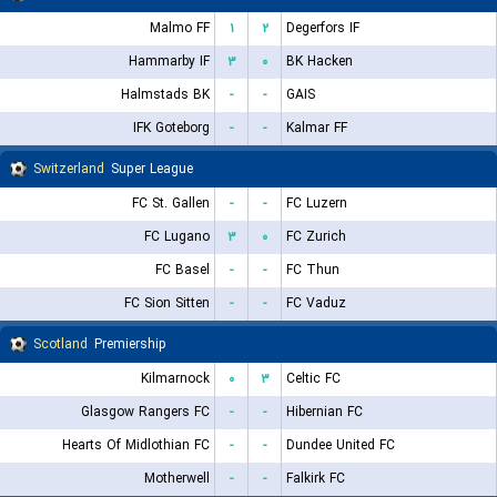
Malmo FF
۱
۲
Degerfors IF
Hammarby IF
۳
۰
BK Hacken
Halmstads BK
-
-
GAIS
IFK Goteborg
-
-
Kalmar FF
Switzerland
Super League
FC St. Gallen
-
-
FC Luzern
FC Lugano
۳
۰
FC Zurich
FC Basel
-
-
FC Thun
FC Sion Sitten
-
-
FC Vaduz
Scotland
Premiership
Kilmarnock
۰
۳
Celtic FC
Glasgow Rangers FC
-
-
Hibernian FC
Hearts Of Midlothian FC
-
-
Dundee United FC
Motherwell
-
-
Falkirk FC