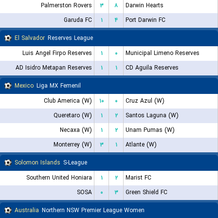
Palmerston Rovers
۳
۸
Darwin Hearts
Garuda FC
۱
۴
Port Darwin FC
El Salvador
Reserves League
Luis Angel Firpo Reserves
۱
۰
Municipal Limeno Reserves
AD Isidro Metapan Reserves
۱
۱
CD Aguila Reserves
Mexico
Liga MX Femenil
Club America (W)
۱۰
۰
Cruz Azul (W)
Queretaro (W)
۱
۲
Santos Laguna (W)
Necaxa (W)
۱
۲
Unam Pumas (W)
Monterrey (W)
۳
۱
Atlante (W)
Solomon Islands
S-League
Southern United Honiara
۱
۲
Marist FC
SOSA
۰
۳
Green Shield FC
Australia
Northern NSW Premier League Women