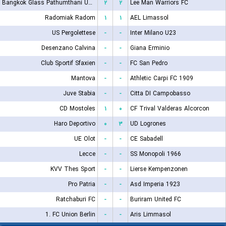
Bangkok Glass Pathumthani United FC
۲
۲
Lee Man Warriors FC
Radomiak Radom
۱
۱
AEL Limassol
US Pergolettese
-
-
Inter Milano U23
Desenzano Calvina
-
-
Giana Erminio
Club Sportif Sfaxien
-
-
FC San Pedro
Mantova
-
-
Athletic Carpi FC 1909
Juve Stabia
-
-
Citta DI Campobasso
CD Mostoles
۱
۰
CF Trival Valderas Alcorcon
Haro Deportivo
۰
۳
UD Logrones
UE Olot
-
-
CE Sabadell
Lecce
-
-
SS Monopoli 1966
KVV Thes Sport
-
-
Lierse Kempenzonen
Pro Patria
-
-
Asd Imperia 1923
Ratchaburi FC
-
-
Buriram United FC
1. FC Union Berlin
-
-
Aris Limmasol