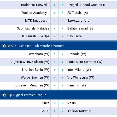
Budapest Honved II
۲
۳
Szeged-Csanad Grosics II
Puskas Academy II
۰
۴
FC Tatabanya
MTK Budapest II
-
-
Szekszardi Ufc
Szombathelyi Haladas
-
-
Balatonalmadi SE
III Keruleti Tue Upe
-
-
BKV Elore
World
Friendlies Club Matches Women
Tottenham (W)
۱
۰
Granada (W)
Brighton & Hove Albion (W)
۱
۱
Paris Saint Germain (W)
1. Union Berlin (W)
۰
۱
Inter Milano (W)
Werder Bremen (W)
۰
۰
VfL Wolfsburg (W)
FC Bayern Munchen (W)
-
-
Paris FC (W)
Fiji
Digicel Premier League
Suva
۳
۲
Nasinu
Ba FC
۶
۰
Tailevu Naitasiri