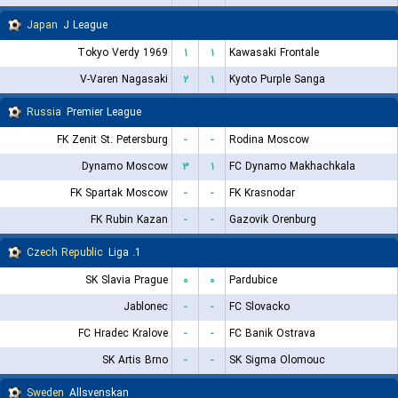
Japan
J League
Tokyo Verdy 1969
۱
۱
Kawasaki Frontale
V-Varen Nagasaki
۲
۱
Kyoto Purple Sanga
Russia
Premier League
FK Zenit St. Petersburg
-
-
Rodina Moscow
Dynamo Moscow
۳
۱
FC Dynamo Makhachkala
FK Spartak Moscow
-
-
FK Krasnodar
FK Rubin Kazan
-
-
Gazovik Orenburg
Czech Republic
1. Liga
SK Slavia Prague
۰
۰
Pardubice
Jablonec
-
-
FC Slovacko
FC Hradec Kralove
-
-
FC Banik Ostrava
SK Artis Brno
-
-
SK Sigma Olomouc
Sweden
Allsvenskan