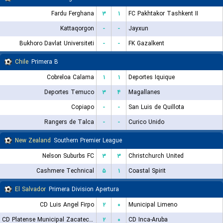
Fardu Ferghana
۳
۱
FC Pakhtakor Tashkent II
Kattaqorgon
-
-
Jayxun
Bukhoro Davlat Universiteti
-
-
FK Gazalkent
Chile
Primera B
Cobreloa Calama
۱
۱
Deportes Iquique
Deportes Temuco
۳
۴
Magallanes
Copiapo
-
-
San Luis de Quillota
Rangers de Talca
-
-
Curico Unido
New Zealand
Southern Premier League
Nelson Suburbs FC
۳
۳
Christchurch United
Cashmere Technical
۵
۱
Coastal Spirit
El Salvador
Primera Division Apertura
CD Luis Angel Firpo
۲
۰
Municipal Limeno
CD Platense Municipal Zacatecoluca
۲
۰
CD Inca-Aruba