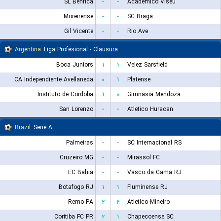
SL Benfica
-
-
Academico Viseu
Moreirense
-
-
SC Braga
Gil Vicente
-
-
Rio Ave
Argentina
Liga Profesional - Clausura
Boca Juniors
۱
۱
Velez Sarsfield
CA Independiente Avellaneda
۰
۱
Platense
Instituto de Cordoba
۱
۰
Gimnasia Mendoza
San Lorenzo
-
-
Atletico Huracan
Brazil
Serie A
Palmeiras
-
-
SC Internacional RS
Cruzeiro MG
-
-
Mirassol FC
EC Bahia
-
-
Vasco da Gama RJ
Botafogo RJ
۱
۱
Fluminense RJ
Remo PA
۲
۲
Atletico Mineiro
Coritiba FC PR
۲
۱
Chapecoense SC