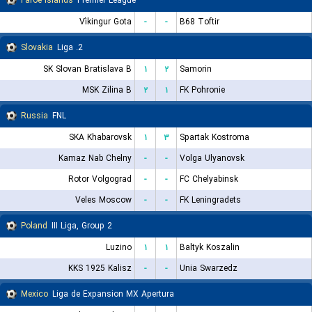
Faroe Islands
Premier League
Víkingur Gota
-
-
B68 Toftir
Slovakia
2. Liga
SK Slovan Bratislava B
۱
۲
Samorin
MSK Zilina B
۲
۱
FK Pohronie
Russia
FNL
SKA Khabarovsk
۱
۳
Spartak Kostroma
Kamaz Nab Chelny
-
-
Volga Ulyanovsk
Rotor Volgograd
-
-
FC Chelyabinsk
Veles Moscow
-
-
FK Leningradets
Poland
III Liga, Group 2
Luzino
۱
۱
Baltyk Koszalin
KKS 1925 Kalisz
-
-
Unia Swarzedz
Mexico
Liga de Expansion MX Apertura