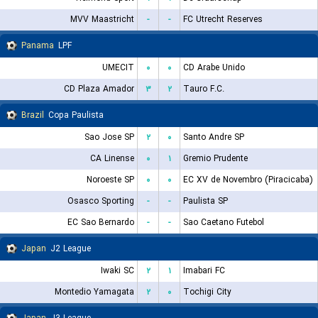
MVV Maastricht
-
-
FC Utrecht Reserves
Panama
LPF
UMECIT
۰
۰
CD Arabe Unido
CD Plaza Amador
۳
۲
Tauro F.C.
Brazil
Copa Paulista
Sao Jose SP
۲
۰
Santo Andre SP
CA Linense
۰
۱
Gremio Prudente
Noroeste SP
۰
۰
EC XV de Novembro (Piracicaba)
Osasco Sporting
-
-
Paulista SP
EC Sao Bernardo
-
-
Sao Caetano Futebol
Japan
J2 League
Iwaki SC
۲
۱
Imabari FC
Montedio Yamagata
۲
۰
Tochigi City