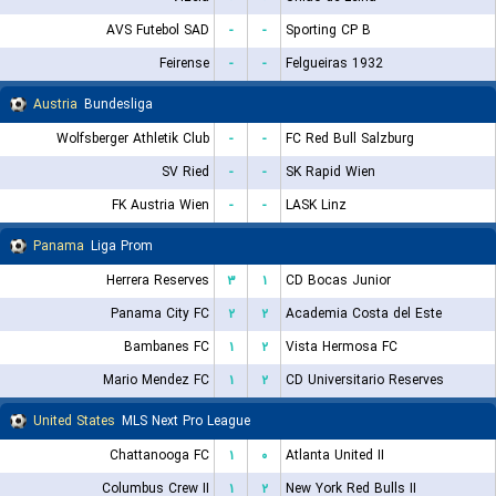
AVS Futebol SAD
-
-
Sporting CP B
Feirense
-
-
Felgueiras 1932
Austria
Bundesliga
Wolfsberger Athletik Club
-
-
FC Red Bull Salzburg
SV Ried
-
-
SK Rapid Wien
FK Austria Wien
-
-
LASK Linz
Panama
Liga Prom
Herrera Reserves
۳
۱
CD Bocas Junior
Panama City FC
۲
۲
Academia Costa del Este
Bambanes FC
۱
۲
Vista Hermosa FC
Mario Mendez FC
۱
۲
CD Universitario Reserves
United States
MLS Next Pro League
Chattanooga FC
۱
۰
Atlanta United II
Columbus Crew II
۱
۲
New York Red Bulls II