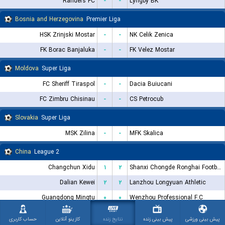
Randers FC
-
-
Lyngby BK
Bosnia and Herzegovina
Premier Liga
HSK Zrinjski Mostar
-
-
NK Celik Zenica
FK Borac Banjaluka
-
-
FK Velez Mostar
Moldova
Super Liga
FC Sheriff Tiraspol
-
-
Dacia Buiucani
FC Zimbru Chisinau
-
-
CS Petrocub
Slovakia
Super Liga
MSK Zilina
-
-
MFK Skalica
China
League 2
Changchun Xidu
۱
۲
Shanxi Chongde Ronghai Football Club
Dalian Kewei
۲
۲
Lanzhou Longyuan Athletic
Guangdong Mingtu
۰
۰
Wenzhou Professional F.C
Nantong Haimen Codion
-
-
Qingdao Red Lions
پیش بینی ورزشی
پیش بینی زنده
نتایج زنده
کازینو آنلاین
حساب کاربری