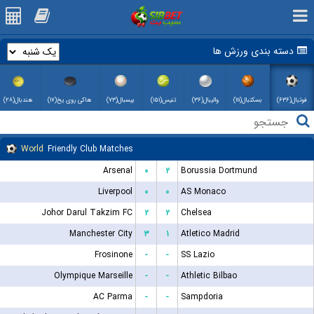
دسته بندی ورزش ها
فوتبال(۶۳۶)
بسکتبال(۱۱۱)
والیبال(۳۶)
تنیس(۱۵۱)
بیسبال(۷۳)
هاکی روی یخ(۱۷)
هندبال(۲۸)
World
Friendly Club Matches
Arsenal
۰
۲
Borussia Dortmund
Liverpool
۰
۰
AS Monaco
Johor Darul Takzim FC
۲
۲
Chelsea
Manchester City
۳
۱
Atletico Madrid
Frosinone
-
-
SS Lazio
Olympique Marseille
-
-
Athletic Bilbao
AC Parma
-
-
Sampdoria