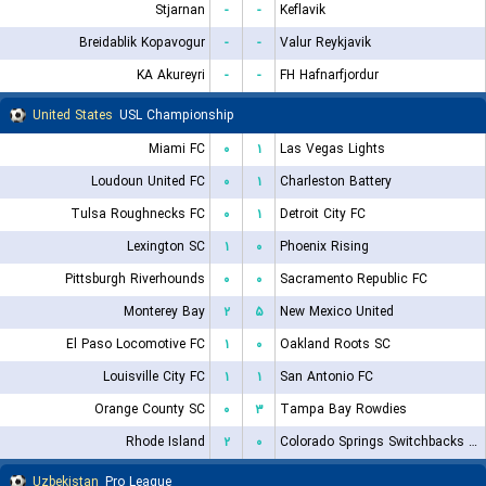
Stjarnan
-
-
Keflavik
Breidablik Kopavogur
-
-
Valur Reykjavik
KA Akureyri
-
-
FH Hafnarfjordur
United States
USL Championship
Miami FC
۰
۱
Las Vegas Lights
Loudoun United FC
۰
۱
Charleston Battery
Tulsa Roughnecks FC
۰
۱
Detroit City FC
Lexington SC
۱
۰
Phoenix Rising
Pittsburgh Riverhounds
۰
۰
Sacramento Republic FC
Monterey Bay
۲
۵
New Mexico United
El Paso Locomotive FC
۱
۰
Oakland Roots SC
Louisville City FC
۱
۱
San Antonio FC
Orange County SC
۰
۳
Tampa Bay Rowdies
Rhode Island
۲
۰
Colorado Springs Switchbacks FC
Uzbekistan
Pro League