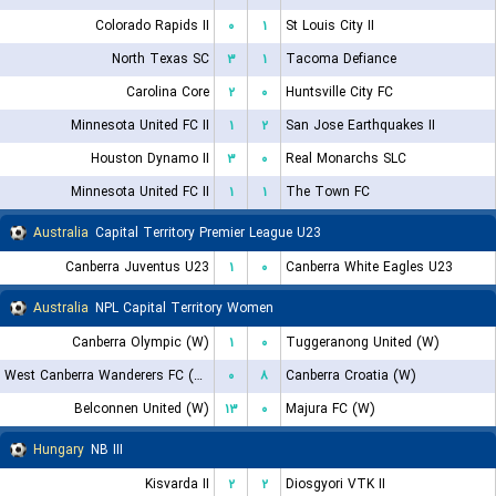
Colorado Rapids II
۰
۱
St Louis City II
North Texas SC
۳
۱
Tacoma Defiance
Carolina Core
۲
۰
Huntsville City FC
Minnesota United FC II
۱
۲
San Jose Earthquakes II
Houston Dynamo II
۳
۰
Real Monarchs SLC
Minnesota United FC II
۱
۱
The Town FC
Australia
Capital Territory Premier League U23
Canberra Juventus U23
۱
۰
Canberra White Eagles U23
Australia
NPL Capital Territory Women
Canberra Olympic (W)
۱
۰
Tuggeranong United (W)
West Canberra Wanderers FC (W)
۰
۸
Canberra Croatia (W)
Belconnen United (W)
۱۳
۰
Majura FC (W)
Hungary
NB III
Kisvarda II
۲
۲
Diosgyori VTK II