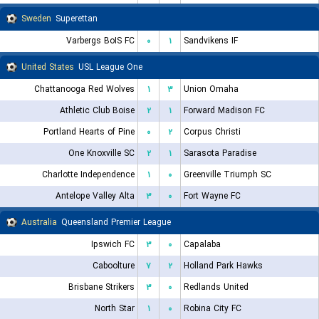
Sweden
Superettan
Varbergs BoIS FC
۰
۱
Sandvikens IF
United States
USL League One
Chattanooga Red Wolves
۱
۳
Union Omaha
Athletic Club Boise
۲
۱
Forward Madison FC
Portland Hearts of Pine
۰
۲
Corpus Christi
One Knoxville SC
۲
۱
Sarasota Paradise
Charlotte Independence
۱
۰
Greenville Triumph SC
Antelope Valley Alta
۳
۰
Fort Wayne FC
Australia
Queensland Premier League
Ipswich FC
۳
۰
Capalaba
Caboolture
۷
۲
Holland Park Hawks
Brisbane Strikers
۳
۰
Redlands United
North Star
۱
۰
Robina City FC