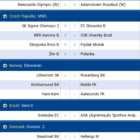
Newcastle Olympic (W)
۱
۲
Adamstown Rosebud (W)
Czech Republic
MSFL
SK Sigma Olomouc 2
۲
۱
FC Slovacko B
MFK Karvina B
۲
۰
CSK Uhersky Brod
Zbrojovka Brno B
۲
۲
Frydek Mistek
Zlin B
۲
۱
Polanka
Norway
Eliteserien
Lillestrom SK
۰
۱
Rosenborg BK
Kristiansund BK
-
-
Molde FK
Ham-Kam
-
-
Aalesunds FK
Brazil
Serie D
Goiatuba EC
۰
۰
ASA (Agremiação Sportiva Arapiraquense)
Denmark
2. Division
Naestved BK
۱
۱
Hellerup IK