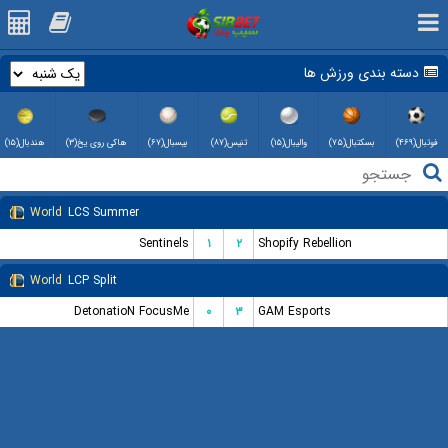
دسته بندی ورزش ها
فوتبال(۴۶۹)
بسکتبال(۷۵)
والیبال(۱۵)
تنیس(۸۷)
بیسبال(۶۷)
هاکی روی یخ(۳)
هندبال(۱۵)
World
LCS Summer
Sentinels
۱
۲
Shopify Rebellion
World
LCP Split
DetonatioN FocusMe
۰
۳
GAM Esports