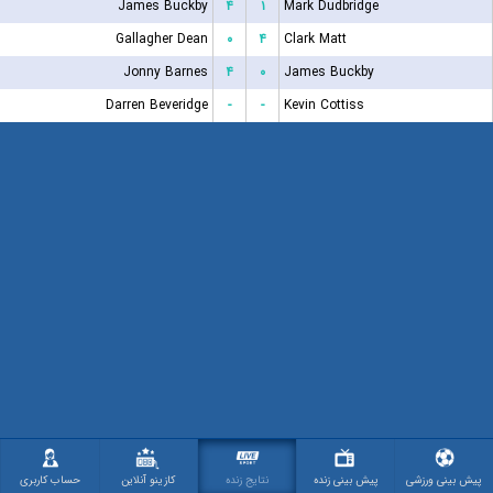
James Buckby
۴
۱
Mark Dudbridge
Gallagher Dean
۰
۴
Clark Matt
Jonny Barnes
۴
۰
James Buckby
Darren Beveridge
-
-
Kevin Cottiss
پیش بینی ورزشی
پیش بینی زنده
نتایج زنده
کازینو آنلاین
حساب کاربری