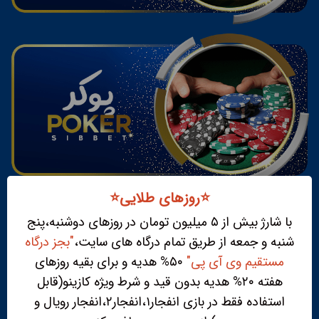
⭐️روزهای طلایی⭐️
با شارژ بیش از ۵ میلیون تومان در روزهای دوشنبه،پنج
شنبه و جمعه از طریق تمام درگاه های سایت،
"بجز درگاه
مستقیم وی آی پی"
۵۰% هدیه و برای بقیه روزهای
هفته ۲۰% هدیه بدون قید و شرط ویژه کازینو(قابل
استفاده فقط در بازی انفجار۱،انفجار۲،انفجار رویال و