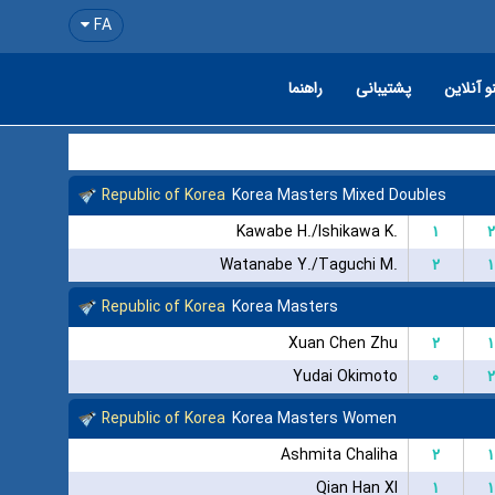
FA
و آنلاین
پشتیبانی
راهنما
Republic of Korea
Korea Masters Mixed Doubles
Kawabe H./Ishikawa K.
۱
۲
Watanabe Y./Taguchi M.
۲
۱
Republic of Korea
Korea Masters
Xuan Chen Zhu
۲
۱
Yudai Okimoto
۰
۲
Republic of Korea
Korea Masters Women
Ashmita Chaliha
۲
۱
Qian Han XI
۱
۱